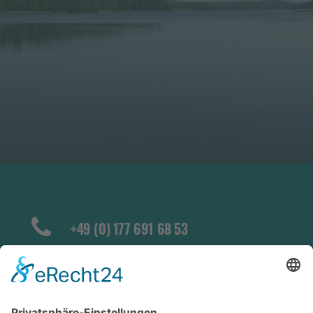
+49 (0) 177 691 68 53
info@naturundferienpark-
altdorfersee.de