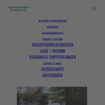
UNSERE FERIENHÄUSER
BUCHEN
MJRT4876
SAISONANGEBOTE
Home
00 Startseite
MJRT4876
FREIZEIT & REGION
FREIZEITMÖGLICHKEITEN
LAGE + REGION
REGIONALE EMPFEHLUNGEN
SERVICE & INFOS
REISESCHUTZ
GÄSTEBUCH