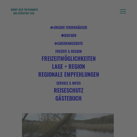
UNSERE FERIENHÄUSER
BUCHEN
IMG_5642
SAISONANGEBOTE
Home
00 Startseite
IMG_5642
FREIZEIT & REGION
FREIZEITMÖGLICHKEITEN
LAGE + REGION
REGIONALE EMPFEHLUNGEN
SERVICE & INFOS
REISESCHUTZ
GÄSTEBUCH