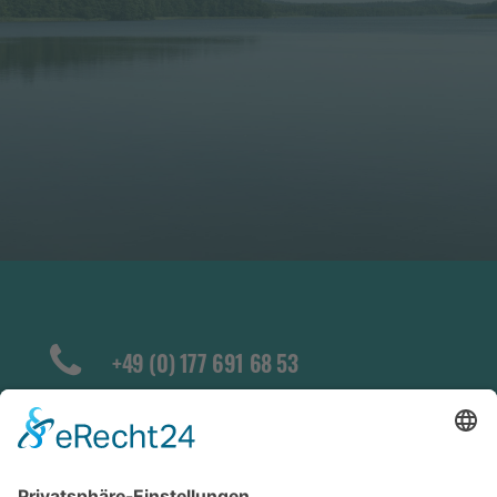
+49 (0) 177 691 68 53
info@naturundferienpark-
altdorfersee.de